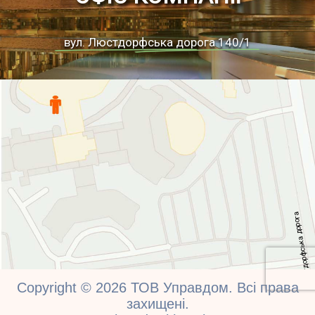
вул. Люстдорфська дорога 140/1
а
г
о
р
о
д
а
к
ь
с
ф
р
о
д
т
с
ю
Л
Copyright © 2026 ТОВ Управдом. Всі права
вул
захищені.