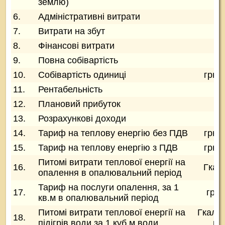
землю)
6.
Адміністративні витрати
гр
7.
Витрати на збут
гр
8.
Фінансові витрати
гр
9.
Повна собівартість
гр
10.
Собівартість одиниці
грн.
11.
Рентабельність
12.
Плановий прибуток
гр
13.
Розрахункові доходи
гр
14.
Тариф на теплову енергію без ПДВ
грн.
15.
Тариф на теплову енергію з ПДВ
грн.
Питомі витрати теплової енергії на
16.
Гкал
опалення в опалювальний період
Тариф на послуги опалення, за 1
17.
грн/
кв.м в опалювальний період
Питомі витрати теплової енергії на
Гкал/1
18.
підігрів води за 1 куб.м води
во