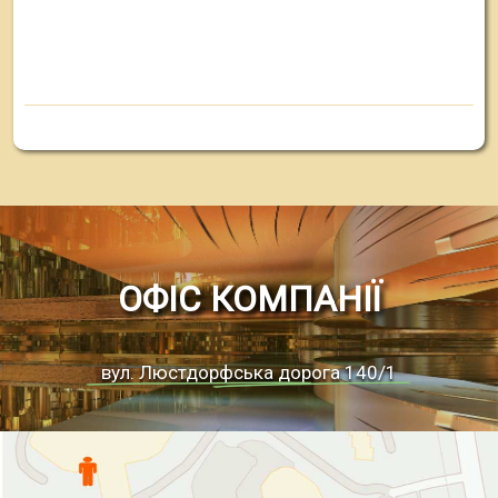
ОФІС КОМПАНІЇ
вул. Люстдорфська дорога 140/1