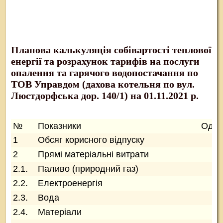
Планова калькуляція собівартості теплової
енергії та розрахунок тарифів на послуги
опалення та гарячого водопостачання по
ТОВ Управдом (дахова котельня по вул.
Люстдорфська дор. 140/1) на 01.11.2021 р.
№
Показники
Од.в
1
Обсяг корисного відпуску
Гк
2
Прямі матеріальні витрати
гр
2.1.
Паливо (природний газ)
гр
2.2.
Електроенергія
гр
2.3.
Вода
гр
2.4.
Матеріали
гр