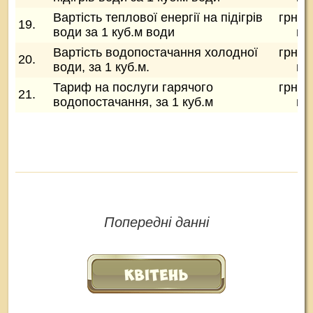
Вартість теплової енергії на підігрів
грн/1
19.
води за 1 куб.м води
во
Вартість водопостачання холодної
грн/1
20.
води, за 1 куб.м.
во
Тариф на послуги гарячого
грн/1
21.
водопостачання, за 1 куб.м
во
Попередні данні