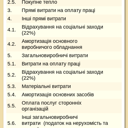
2.5.
Покупне тепло
гр
3.
Прямі витрати на оплату праці
гр
4.
Інші прямі витрати
гр
Відрахування на соціальні заходи
4.1.
гр
(22%)
Амортизація основного
4.2.
гр
виробничого обладнання
5.
Загальновиробничі витрати
гр
5.1.
Витрати на оплату праці
гр
Відрахування на соціальні заходи
5.2.
гр
(22%)
5.3.
Матеріальні витрати
гр
5.4.
Амортизація основних засобів
гр
Оплата послуг сторонніх
5.5.
гр
організацій
Інші загальновиробничі
5.6.
витрати (податок на нерухомість та
гр