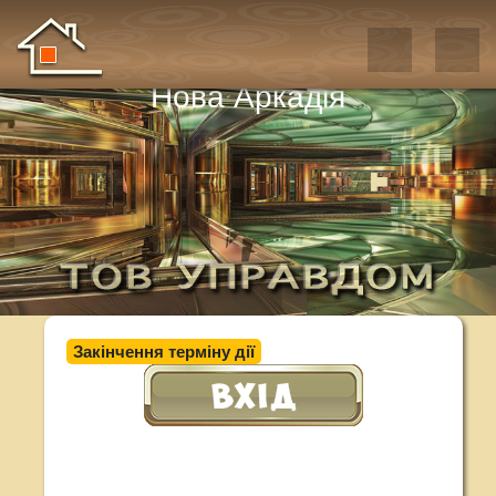
Нова Аркадія
Закінчення терміну дії