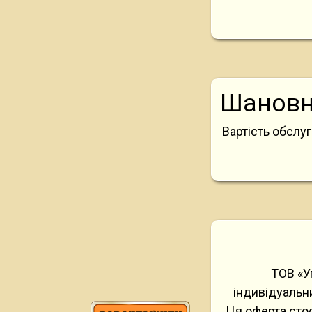
Шановні
Вартість обслуг
ТОВ «У
індивідуальн
Ця оферта сто