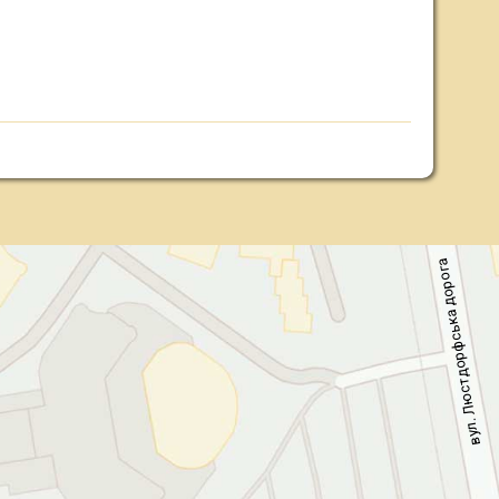
а
г
о
р
о
д
а
к
ь
с
ф
р
о
д
т
с
ю
Л
вул.