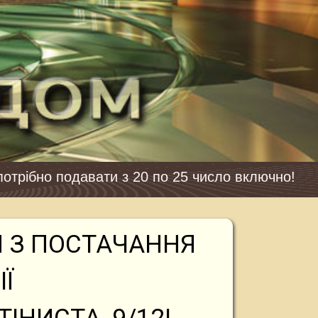
 20 по 25 число включно!
 З ПОСТАЧАННЯ
Ї