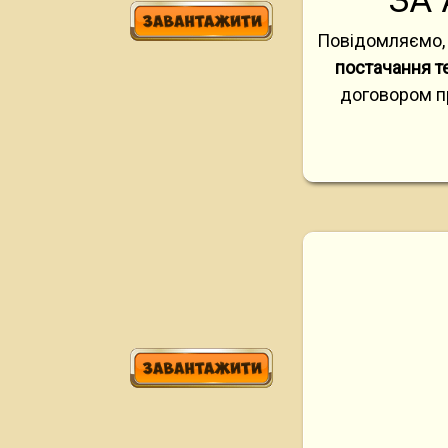
ЗА 
Повідомляємо,
постачання те
договором пр