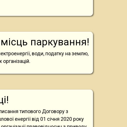
 місць паркування!
ектроенергії, води, податку на землю,
 організацій.
і!
писання типового Договору з
вої енергії від 01 січня 2020 року
організації правовідносин з приводу