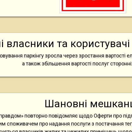
 власники та користувачі
овування паркінгу зросла через зростання вартості ел
а також збільшення вартості послуг сторонніх
Шановні мешканц
правдом» повторно повідомляє щодо Оферти про під
им споживачем про надання послуги з постачання тепло
сується власників жилих та нежилих приміщень щодо 