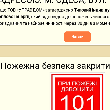
АДРЕСОЮ: М. ОДЕСА, ВУЛ. 
 що ТОВ «УПРАВДОМ» затверджено
Типовий індивіду
плової енергії
, який відповідно до положень чинного
иєднання та набирає чинності через 30 днів з момент
Читати
Пожежна безпека закритих