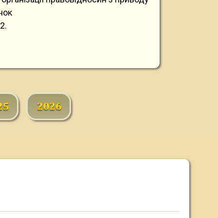
нок
2.