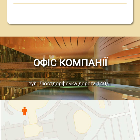
ОФІС КОМПАНІЇ
вул. Люстдорфська дорога 140/1